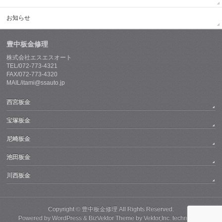
お知らせ
豊中板金修理
株式会社エスエスオート
TEL/072-773-4321
FAX/072-773-4320
MAIL/itami@ssauto.jp
西宮板金
宝塚板金
尼崎板金
池田板金
川西板金
Copyright ©
豊中板金修理
All Rights Reserved.
Powered by
WordPress
&
BizVektor Theme
by
Vektor,Inc.
technology.