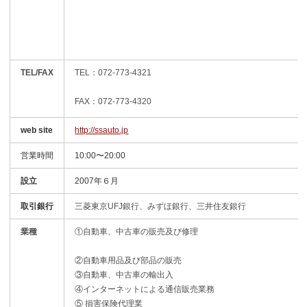
TEL/FAX
TEL：072-773-4321
FAX：072-773-4320
web site
http://ssauto.jp
営業時間
10:00〜20:00
設立
2007年６月
取引銀行
三菱東京UFJ銀行、みずほ銀行、三井住友銀行
業種
①自動車、中古車の販売及び修理
②自動車用品及び部品の販売
③自動車、中古車の輸出入
④インターネットによる通信販売業務
⑤ 損害保険代理業