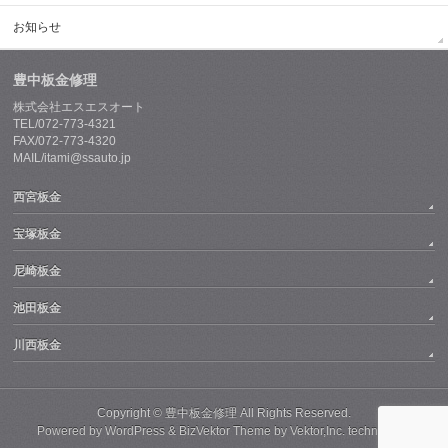
お知らせ
豊中板金修理
株式会社エスエスオート
TEL/072-773-4321
FAX/072-773-4320
MAIL/itami@ssauto.jp
西宮板金
宝塚板金
尼崎板金
池田板金
川西板金
Copyright ©
豊中板金修理
All Rights Reserved.
Powered by
WordPress
&
BizVektor Theme
by
Vektor,Inc.
technology.