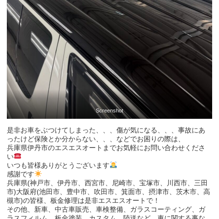
Screenshot
是非お車をぶつけてしまった、、、傷が気になる、、、事故にあ
ったけど保険とか分からない、、、などでお困りの際は、
兵庫県伊丹市のエスエスオートまでお気軽にお問い合わせくださ
い
いつも皆様ありがとうございます
感謝です
兵庫県(神戸市、伊丹市、西宮市、尼崎市、宝塚市、川西市、三田
市)大阪府(池田市、豊中市、吹田市、箕面市、摂津市、茨木市、高
槻市)の皆様、板金修理は是非エスエスオートで！
その他、新車、中古車販売、車検整備、ガラスコーティング、ガ
ラスフィルム、板金塗装、カスタム、陸送など、車に関する事な