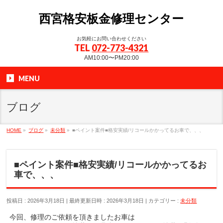
西宮格安板金修理センター
お気軽にお問い合わせください
TEL
072-773-4321
AM10:00〜PM20:00
MENU
ブログ
HOME
»
ブログ
»
未分類
»
■ペイント案件■格安実績/リコールかかってるお車で、、、
■ペイント案件■格安実績/リコールかかってるお
車で、、、
投稿日 : 2026年3月18日
最終更新日時 : 2026年3月18日
カテゴリー :
未分類
今回、修理のご依頼を頂きましたお車は