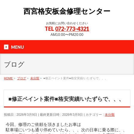
西宮格安板金修理センター
お気軽にお問い合わせください
TEL
072-773-4321
AM10:00〜PM20:00
MENU
ブログ
HOME
»
ブログ
»
未分類
»
■修正ペイント案件■格安実績/いたずらで、、、
■修正ペイント案件■格安実績/いたずらで、、、
投稿日 : 2026年3月9日
最終更新日時 : 2026年3月9日
カテゴリー :
未分類
今回、修理のご依頼を頂きましたお車は
駐車場にいつも通り停めていたら、、、次の日車に乗る際に、、