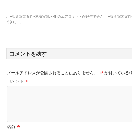
←
■板金塗装案件■格安実績/FRPのエアロキットが経年で歪ん
■板金塗装案件
できた、、、
コメントを残す
メールアドレスが公開されることはありません。
※
が付いている
コメント
※
名前
※