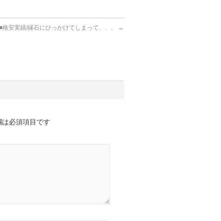
■格安実績/縁石にひっかけてしまって、、、
→
欄は必須項目です