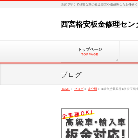
西宮で早くて格安な車の板金塗装や傷修理ならお任せく
西宮格安板金修理セン
トップページ
TOPPAGE
ブログ
HOME
»
ブログ
»
未分類
»
■板金塗装案件■格安実績