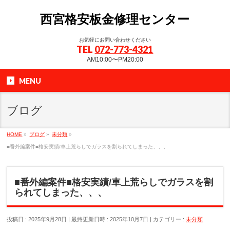
西宮格安板金修理センター
お気軽にお問い合わせください
TEL
072-773-4321
AM10:00〜PM20:00
MENU
ブログ
HOME
»
ブログ
»
未分類
»
■番外編案件■格安実績/車上荒らしでガラスを割られてしまった、、、
■番外編案件■格安実績/車上荒らしでガラスを割
られてしまった、、、
投稿日 : 2025年9月28日
最終更新日時 : 2025年10月7日
カテゴリー :
未分類