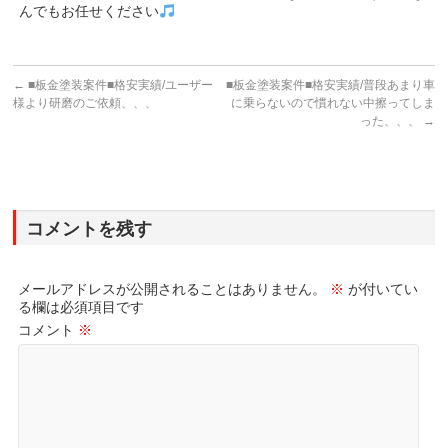
んでもお任せください
←
■板金塗装案件■格安実績/ユーザー
■板金塗装案件■格安実績/普段あまり車
様より研磨のご依頼、、、
に乗らないので慣れない中擦ってしま
った、、、
→
コメントを残す
メールアドレスが公開されることはありません。
※
が付いてい
る欄は必須項目です
コメント
※