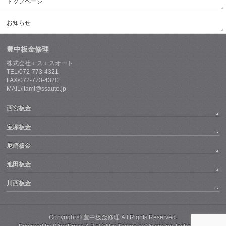
トップページ
お知らせ
豊中板金修理
株式会社エスエスオート
TEL/072-773-4321
FAX/072-773-4320
MAIL/itami@ssauto.jp
西宮板金
宝塚板金
尼崎板金
池田板金
川西板金
Copyright ©
豊中板金修理
All Rights Reserved.