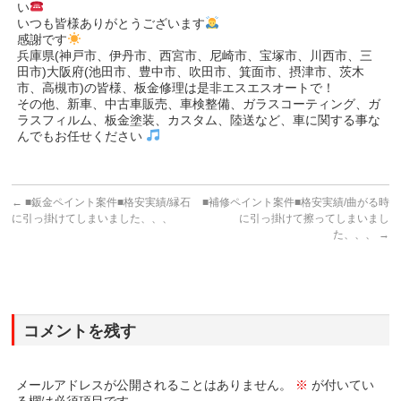
い
いつも皆様ありがとうございます
感謝です
兵庫県(神戸市、伊丹市、西宮市、尼崎市、宝塚市、川西市、三
田市)大阪府(池田市、豊中市、吹田市、箕面市、摂津市、茨木
市、高槻市)の皆様、板金修理は是非エスエスオートで！
その他、新車、中古車販売、車検整備、ガラスコーティング、ガ
ラスフィルム、板金塗装、カスタム、陸送など、車に関する事な
んでもお任せください
←
■鈑金ペイント案件■格安実績/縁石
■補修ペイント案件■格安実績/曲がる時
に引っ掛けてしまいました、、、
に引っ掛けて擦ってしまいまし
た、、、
→
コメントを残す
メールアドレスが公開されることはありません。
※
が付いてい
る欄は必須項目です