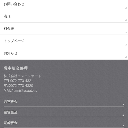
お問い合わせ
流れ
料金表
トップページ
お知らせ
豊中板金修理
株式会社エスエスオート
TEL/072-773-4321
FAX/072-773-4320
MAIL/itami@ssauto.jp
西宮板金
宝塚板金
尼崎板金