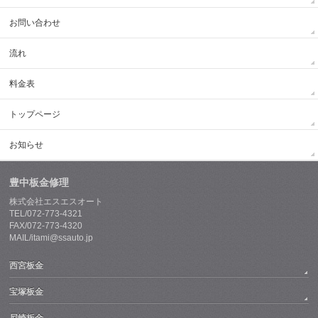
お問い合わせ
流れ
料金表
トップページ
お知らせ
豊中板金修理
株式会社エスエスオート
TEL/072-773-4321
FAX/072-773-4320
MAIL/itami@ssauto.jp
西宮板金
宝塚板金
尼崎板金