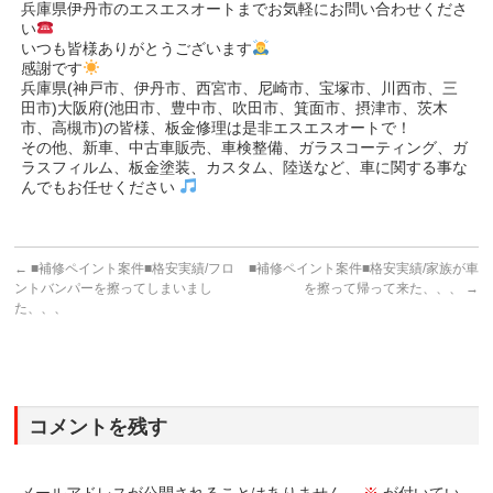
兵庫県伊丹市のエスエスオートまでお気軽にお問い合わせくださ
い
いつも皆様ありがとうございます
感謝です
兵庫県(神戸市、伊丹市、西宮市、尼崎市、宝塚市、川西市、三
田市)大阪府(池田市、豊中市、吹田市、箕面市、摂津市、茨木
市、高槻市)の皆様、板金修理は是非エスエスオートで！
その他、新車、中古車販売、車検整備、ガラスコーティング、ガ
ラスフィルム、板金塗装、カスタム、陸送など、車に関する事な
んでもお任せください
←
■補修ペイント案件■格安実績/フロ
■補修ペイント案件■格安実績/家族が車
ントバンパーを擦ってしまいまし
を擦って帰って来た、、、
→
た、、、
コメントを残す
メールアドレスが公開されることはありません。
※
が付いてい