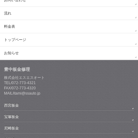
お問い合わせ
流れ
料金表
トップページ
お知らせ
豊中板金修理
株式会社エスエスオート
TEL/072-773-4321
FAX/072-773-4320
MAIL/itami@ssauto.jp
西宮板金
宝塚板金
尼崎板金