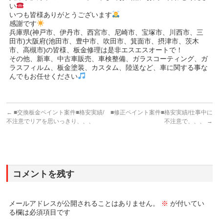
い
いつも皆様ありがとうございます
感謝です
兵庫県(神戸市、伊丹市、西宮市、尼崎市、宝塚市、川西市、三
田市)大阪府(池田市、豊中市、吹田市、箕面市、摂津市、茨木
市、高槻市)の皆様、板金修理は是非エスエスオートで！
その他、新車、中古車販売、車検整備、ガラスコーティング、ガ
ラスフィルム、板金塗装、カスタム、陸送など、車に関する事な
んでもお任せください
←
■交換板金ペイント案件■格安実績/
■修正ペイント案件■格安実績/仕事中に
不注意でリアを思いっきり、、、
不注意で、、、
→
コメントを残す
メールアドレスが公開されることはありません。
※
が付いてい
る欄は必須項目です